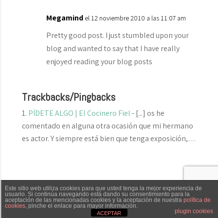
Megamind
el 12 noviembre 2010 a las 11:07 am
Pretty good post. I just stumbled upon your
blog and wanted to say that I have really
enjoyed reading your blog posts
Trackbacks/Pingbacks
PÍDETE ALGO | El Cocinero Fiel
- [...] os he
comentado en alguna otra ocasión que mi hermano
es actor. Y siempre está bien que tenga exposición,…
Este sitio web utiliza cookies para que usted tenga la mejor experiencia de
El Cocinero Fiel © 2019 -
Aviso legal
|
Política de
usuario. Si continúa navegando está dando su consentimiento para la
aceptación de las mencionadas cookies y la aceptación de nuestra
política de
cookies
, pinche el enlace para mayor información.
cookies
|
Política de privacidad
Txaber Allué
Redes sociales
Contacto
plugin cookies
ACEPTAR