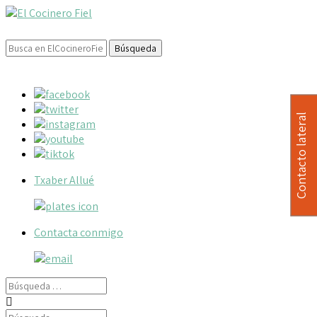
Buscar:
Contacto lateral
Txaber Allué
Contacta conmigo