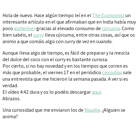
Hola de nuevo. Hace algún tiempo leí en el
The Economist
un
interesante artículo en el que afirmaban que en India había muy
poco
alzheimer
gracias al elevado consumo de
cúrcuma
. Como
bien sabéis, el
curry
lleva cúrcuma, entre otras cosas, así que os
animo a que comáis algo con curry de vez en cuando.
Aunque lleva algo de tiempo, es fácil de preparar y la mezcla
del dulce del coco con el curry es bastante curiosa.
Por cierto, si no hay novedad y en los tiempos que corren es
más que probable, el viernes 17 en el periódico
cincodías
sale
una entrevista que me hicieron la semana pasada. A ver si es
verdad.
El vídeo 4:42 dura y os lo podéis descargar
aquí
.
Abrazos.
Una curiosidad que me enviaron los de
Rouxbe
. ¿Alguien se
anima?