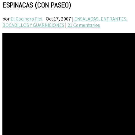
ESPINACAS (CON PASEO)
por
El Cocinero Fiel
|
Oct 17, 2007
|
ENSALADAS, ENTRANTES,
BOCADILLOS Y GUARNICIONES
|
21 Comentarios