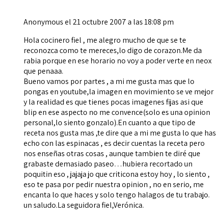
Anonymous
el 21 octubre 2007 a las 18:08 pm
Hola cocinero fiel , me alegro mucho de que se te
reconozca como te mereces,lo digo de corazon.Me da
rabia porque en ese horario no voy a poder verte en neox
que penaaa.
Bueno vamos por partes , a mi me gusta mas que lo
pongas en youtube,la imagen en movimiento se ve mejor
y la realidad es que tienes pocas imagenes fijas asi que
blip en ese aspecto no me convence(solo es una opinion
personal,lo siento gonzalo).En cuanto a que tipo de
receta nos gusta mas ,te dire que a mi me gusta lo que has
echo con las espinacas , es decir cuentas la receta pero
nos enseñas otras cosas , aunque tambien te diré que
grabaste demasiado paseo…hubiera recortado un
poquitin eso , jajaja jo que criticona estoy hoy , lo siento ,
eso te pasa por pedir nuestra opinion , no en serio, me
encanta lo que haces y solo tengo halagos de tu trabajo.
un saludo.La seguidora fiel,Verónica.