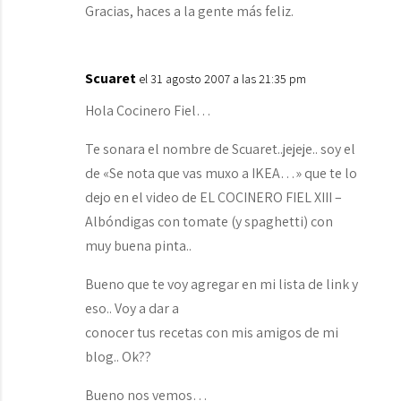
Gracias, haces a la gente más feliz.
Scuaret
el 31 agosto 2007 a las 21:35 pm
Hola Cocinero Fiel…
Te sonara el nombre de Scuaret..jejeje.. soy el
de «Se nota que vas muxo a IKEA…» que te lo
dejo en el video de EL COCINERO FIEL XIII –
Albóndigas con tomate (y spaghetti) con
muy buena pinta..
Bueno que te voy agregar en mi lista de link y
eso.. Voy a dar a
conocer tus recetas con mis amigos de mi
blog.. Ok??
Bueno nos vemos…