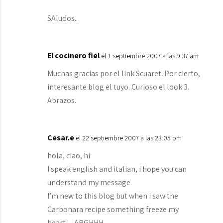
SAludos..
El cocinero fiel
el 1 septiembre 2007 a las 9:37 am
Muchas gracias por el link Scuaret. Por cierto,
interesante blog el tuyo. Curioso el look 3.
Abrazos.
Cesar.e
el 22 septiembre 2007 a las 23:05 pm
hola, ciao, hi
I speak english and italian, i hope you can
understand my message.
I’m new to this blog but when i saw the
Carbonara recipe something freeze my
heart…ARGHHH