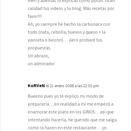
bien y además lo explicas como pocos. Gran
calidad tus videos y tu blog. Más recetas por
favor!!!
Ah, yo siempre he hecho la carbonara con
todo (nata, cebolla, huevos y queso + la
panceta o beicon)… pero probaré tus
propuestas.
Un abrazo,
un admirador
KoRVeN
el 21 enero 2008 a las 22:02 pm
Bueeno pues yo te explico mi modo de
prepararla…en realidad a mi me empezó a
enamorar este plato en los GINOS…así que
intentando hacerla, he querido que me salga
como la hacen en este restaurante… yo