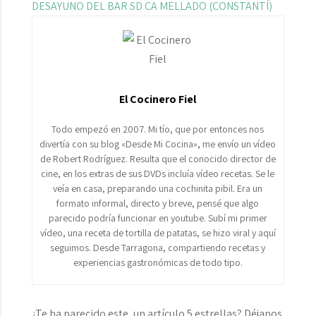
DESAYUNO DEL BAR SD CA MELLADO (CONSTANTÍ)
El Cocinero Fiel
Todo empezó en 2007. Mi tío, que por entonces nos
divertía con su blog «Desde Mi Cocina», me envío un vídeo
de Robert Rodríguez. Resulta que el conocido director de
cine, en los extras de sus DVDs incluía vídeo recetas. Se le
veía en casa, preparando una cochinita pibil. Era un
formato informal, directo y breve, pensé que algo
parecido podría funcionar en youtube. Subí mi primer
vídeo, una receta de tortilla de patatas, se hizo viral y aquí
seguimos. Desde Tarragona, compartiendo recetas y
experiencias gastronómicas de todo tipo.
¿Te ha parecido este, un artículo 5 estrellas? Déjanos