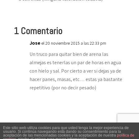
1 Comentario
Jose
el 20 noviembre 2015 a las 22:33 pm
Un truco para quitar bien de arena las
almejas es tenerlas un par de horas en agua
con hielo y sal. Por cierto a ver si dejas ya de
hacer panes, masas, etc… estas ya bastante
repetitivo (por no decir pesado)
Este sitio web utiliza cookies para que usted tenga la mejor experiencia de
El Cocinero Fiel © 2019 -
Aviso legal
|
Política de
usuario. Si continúa navegando está dando su consentimiento para la
aceptación de las mencionadas cookies y la aceptación de nuestra
política de