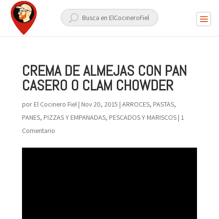
CREMA DE ALMEJAS CON PAN
CASERO O CLAM CHOWDER
por
El Cocinero Fiel
|
Nov 20, 2015
|
ARROCES, PASTAS,
PANES, PIZZAS Y EMPANADAS
,
PESCADOS Y MARISCOS
|
1
Comentario