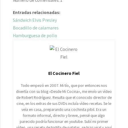
Número de comensales:
1
Entradas relacionadas:
Sándwich Elvis Presley
Bocadillo de calamares
Hamburguesa de pollo
El Cocinero Fiel
Todo empezó en 2007. Mi tío, que por entonces nos
divertía con su blog «Desde Mi Cocina», me envío un vídeo
de Robert Rodríguez. Resulta que el conocido director de
cine, en los extras de sus DVDs incluía vídeo recetas. Se le
veía en casa, preparando una cochinita pibil. Era un
formato informal, directo y breve, pensé que algo
parecido podría funcionar en youtube. Subí mi primer
vídeo, una receta de tortilla de patatas, se hizo viral y aquí