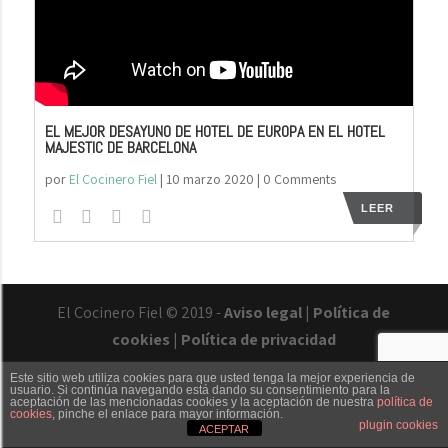
EL MEJOR DESAYUNO DE HOTEL DE EUROPA EN EL HOTEL
MAJESTIC DE BARCELONA
por
El Cocinero Fiel
|
10 marzo 2020
| 0 Comments
LEER
El Cocinero Fiel © 2019 -
Aviso legal
|
Política de
cookies
|
Política de privacidad
Este sitio web utiliza cookies para que usted tenga la mejor experiencia de
usuario. Si continúa navegando está dando su consentimiento para la
aceptación de las mencionadas cookies y la aceptación de nuestra
política de
cookies
, pinche el enlace para mayor información.
Txaber Allué
Redes sociales
Contacto
plugin cookies
ACEPTAR