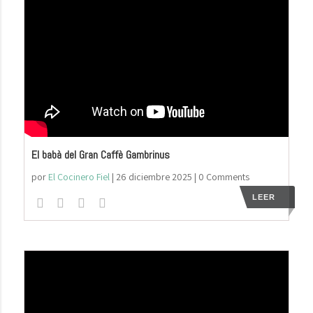
El babà del Gran Caffè Gambrinus
por
El Cocinero Fiel
|
26 diciembre 2025
| 0 Comments
LEER