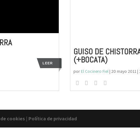
ORRA
GUISO DE CHISTORR
(+BOCATA)
LEER
por
El Cocinero Fiel
|
20 mayo 2011
|
a de cookies
|
Política de privacidad