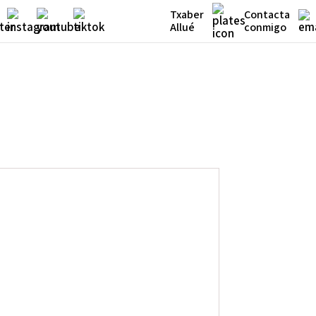
Txaber
Contacta
Allué
conmigo