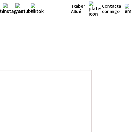
Txaber
Contacta
Allué
conmigo