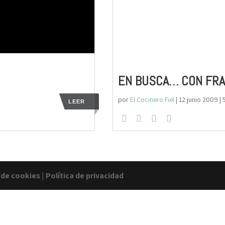
EN BUSCA… CON FRAN
por
El Cocinero Fiel
|
12 junio 2009
| 
LEER
a de cookies
|
Política de privacidad