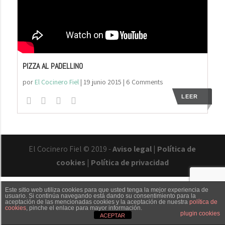
PIZZA AL PADELLINO
por
El Cocinero Fiel
|
19 junio 2015
| 6 Comments
LEER
El Cocinero Fiel © 2019 -
Aviso legal
|
Política de
cookies
|
Política de privacidad
Este sitio web utiliza cookies para que usted tenga la mejor experiencia de
usuario. Si continúa navegando está dando su consentimiento para la
aceptación de las mencionadas cookies y la aceptación de nuestra
política de
cookies
, pinche el enlace para mayor información.
Txaber Allué
Redes sociales
Contacto
plugin cookies
ACEPTAR