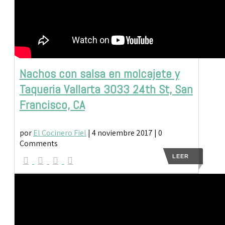
Nachos con salsa en molcajete y
Taqueria Vallarta 3033 24th St, San
Francisco, CA
por
El Cocinero Fiel
|
4 noviembre 2017
| 0
Comments
LEER