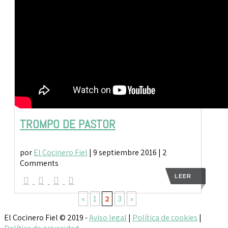
TROMPO DE PASTOR
por
El Cocinero Fiel
|
9 septiembre 2016
| 2
Comments
LEER
«
1
2
3
»
El Cocinero Fiel © 2019 -
Aviso legal
|
Política de cookies
|