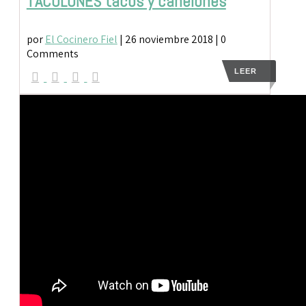
TACOLONES tacos y canelones
por
El Cocinero Fiel
|
26 noviembre 2018
| 0
Comments
LEER