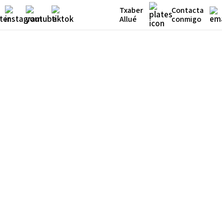
Txaber
Contacta
Allué
conmigo