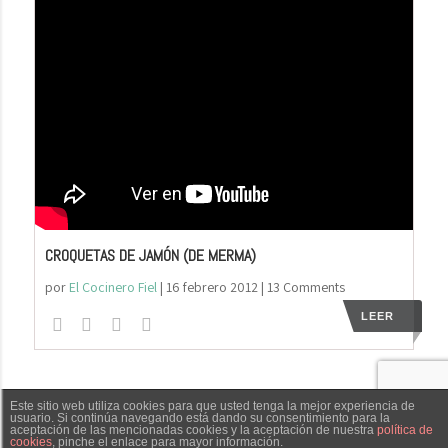
CROQUETAS DE JAMÓN (DE MERMA)
por
El Cocinero Fiel
|
16 febrero 2012
| 13 Comments
LEER
Este sitio web utiliza cookies para que usted tenga la mejor experiencia de
El Cocinero Fiel © 2019 -
Aviso legal
|
Política de
usuario. Si continúa navegando está dando su consentimiento para la
aceptación de las mencionadas cookies y la aceptación de nuestra
política de
cookies
, pinche el enlace para mayor información.
cookies
|
Política de privacidad