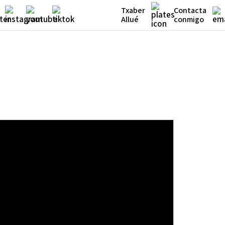
Txaber
Contacta
Allué
conmigo