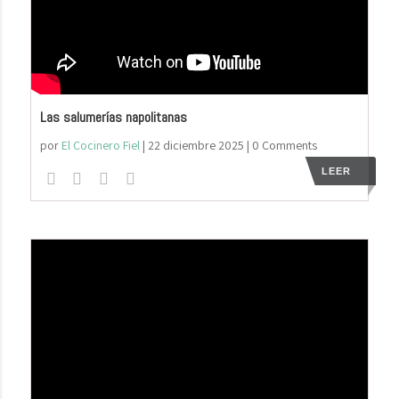
Las salumerías napolitanas
por
El Cocinero Fiel
|
22 diciembre 2025
| 0 Comments
LEER