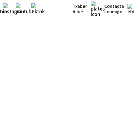
Txaber
Contacta
Allué
conmigo