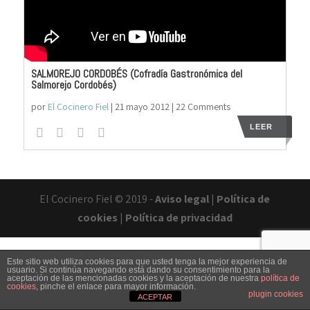
SALMOREJO CORDOBÉS (Cofradía Gastronómica del
Salmorejo Cordobés)
por
El Cocinero Fiel
|
21 mayo 2012
| 22 Comments
LEER
El Cocinero Fiel © 2019 -
Aviso legal
|
Política de
cookies
|
Política de privacidad
Este sitio web utiliza cookies para que usted tenga la mejor experiencia de
usuario. Si continúa navegando está dando su consentimiento para la
aceptación de las mencionadas cookies y la aceptación de nuestra
política de
cookies
, pinche el enlace para mayor información.
Txaber Allué
Redes sociales
Contacto
plugin cookies
ACEPTAR