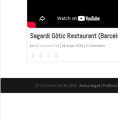
Sagardi Gòtic Restaurant (Barce
por
El Cocinero Fiel
|
28 mayo 2018
| 0 Comments
El Cocinero Fiel © 2019 -
Aviso legal
|
Polític