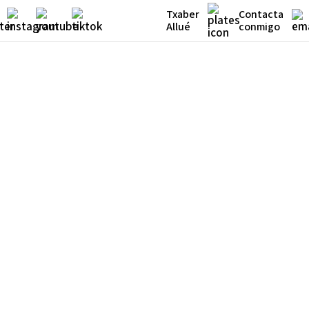
Txaber
Contacta
Allué
conmigo