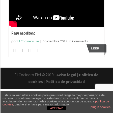
Ragu napolitano
por
El Cocinero Fiel
|
7 diciembre 2017
| 0 Comments
LEER
El Cocinero Fiel © 2019 -
Aviso legal
|
Política de
cookies
|
Política de privacidad
Este sitio web utiliza cookies para que usted tenga la mejor experiencia de
usuario. Si continúa navegando está dando su consentimiento para la
aceptación de las mencionadas cookies y la aceptación de nuestra
política de
cookies
, pinche el enlace para mayor información.
Txaber Allué
Redes sociales
Contacto
plugin cookies
ACEPTAR