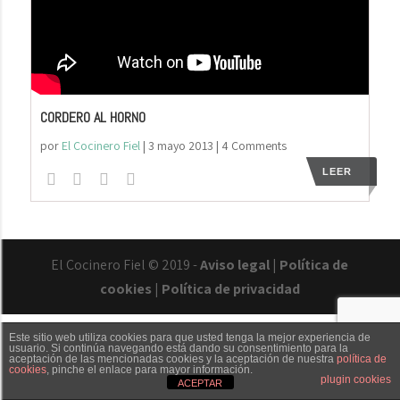
CORDERO AL HORNO
por
El Cocinero Fiel
|
3 mayo 2013
| 4 Comments
LEER
El Cocinero Fiel © 2019 -
Aviso legal
|
Política de
cookies
|
Política de privacidad
Este sitio web utiliza cookies para que usted tenga la mejor experiencia de
usuario. Si continúa navegando está dando su consentimiento para la
aceptación de las mencionadas cookies y la aceptación de nuestra
política de
cookies
, pinche el enlace para mayor información.
Txaber Allué
Redes sociales
Contacto
plugin cookies
ACEPTAR