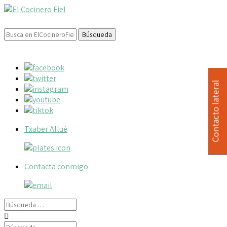
Buscar:
Contacto lateral
Txaber Allué
Contacta conmigo