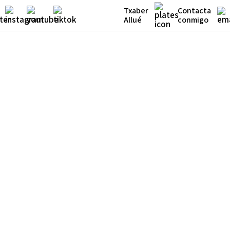
Txaber
Contacta
Allué
conmigo