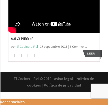
MALVA PUDDING
por
El Cocinero Fiel
|
17 septiembre 2015
| 6 Comments
LEER
El Cocinero Fiel © 2019 -
Aviso legal
|
Política de
cookies
|
Política de privacidad
Txaber Allué
Redes sociales