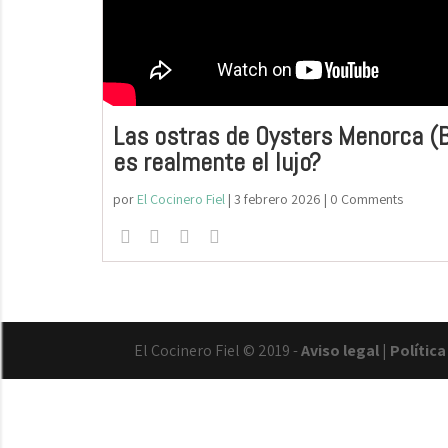
Las ostras de Oysters Menorca (
es realmente el lujo?
por
El Cocinero Fiel
|
3 febrero 2026
| 0 Comments
El Cocinero Fiel © 2019 -
Aviso legal
|
Polític