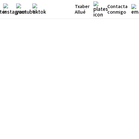
Txaber
Contacta
Allué
conmigo