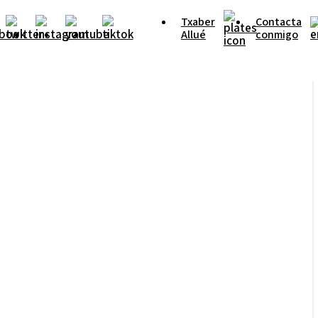
Txaber
Contacta
Allué
conmigo