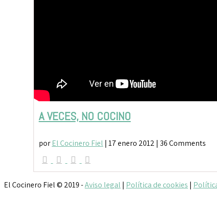
A VECES, NO COCINO
por
El Cocinero Fiel
|
17 enero 2012
| 36 Comments
El Cocinero Fiel © 2019 -
Aviso legal
|
Política de cookies
|
Polític
Txaber Allué