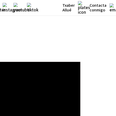
Txaber
Contacta
Allué
conmigo