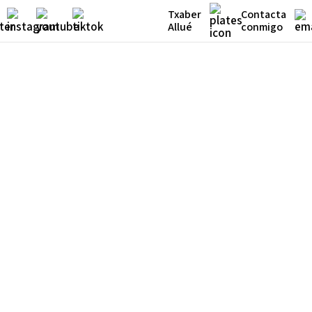
Txaber
Contacta
Allué
conmigo