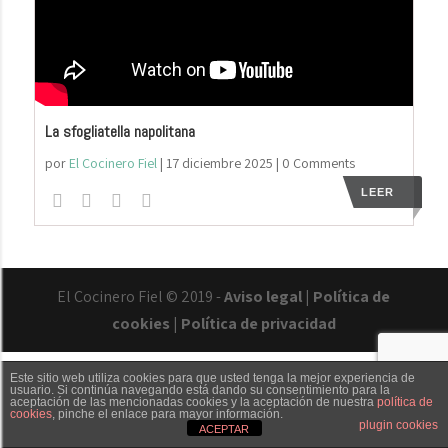
La sfogliatella napolitana
por
El Cocinero Fiel
|
17 diciembre 2025
| 0 Comments
LEER
El Cocinero Fiel © 2019 -
Aviso legal
|
Política de
cookies
|
Política de privacidad
Este sitio web utiliza cookies para que usted tenga la mejor experiencia de
usuario. Si continúa navegando está dando su consentimiento para la
aceptación de las mencionadas cookies y la aceptación de nuestra
política de
cookies
, pinche el enlace para mayor información.
Txaber Allué
Redes sociales
Contacto
plugin cookies
ACEPTAR