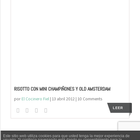
RISOTTO CON MINI CHAMPIÑONES Y OLD AMSTERDAM
por
El Cocinero Fiel
|
13 abril 2012
| 10 Comments
LEER
Este sitio web utiliza cookies para que usted tenga la mejor experiencia de
usuario. Si continúa navegando está dando su consentimiento para la