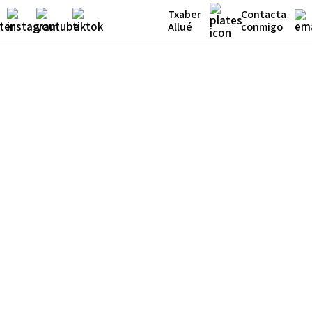
Txaber
Contacta
Allué
conmigo