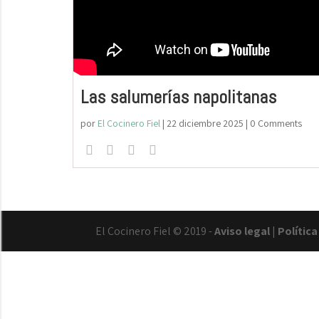
Las salumerías napolitanas
por
El Cocinero Fiel
|
22 diciembre 2025
| 0 Comments
El Cocinero Fiel © 2019 -
Aviso legal
|
Polític