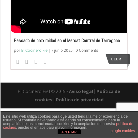
Pescado de proximidad en el Mercat Central de Tarragona
por
El Cocinero Fiel
|
7 junio 2025
| 0 Comments
LEER
El Cocinero Fiel © 2019 -
Aviso legal
|
Política de
cookies
|
Política de privacidad
Este sitio web utiliza cookies para que usted tenga la mejor experiencia de
usuario. Si continúa navegando está dando su consentimiento para la
aceptación de las mencionadas cookies y la aceptación de nuestra
política de
cookies
, pinche el enlace para mayor información.
Txaber Allué
Redes sociales
Contacto
plugin cookies
ACEPTAR