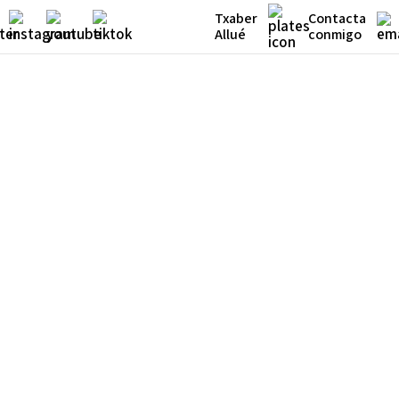
Txaber
Contacta
Allué
conmigo