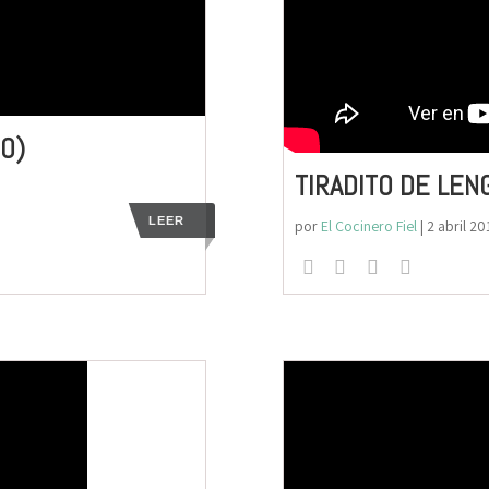
O)
TIRADITO DE LE
LEER
por
El Cocinero Fiel
|
2 abril 20