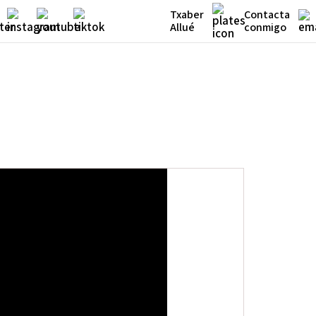
Txaber
Contacta
Allué
conmigo