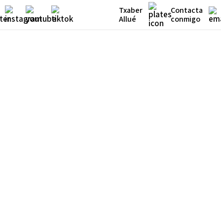
Txaber
Contacta
Allué
conmigo