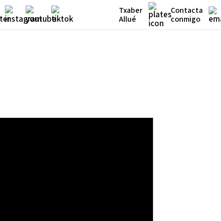
Txaber
Contacta
Allué
conmigo