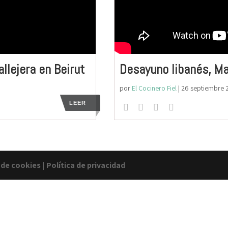
lejera en Beirut
Desayuno libanés, Ma
por
El Cocinero Fiel
|
26 septiembre 
LEER
a de cookies
|
Política de privacidad