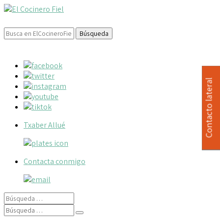
Buscar:
Contacto lateral
Txaber Allué
Contacta conmigo