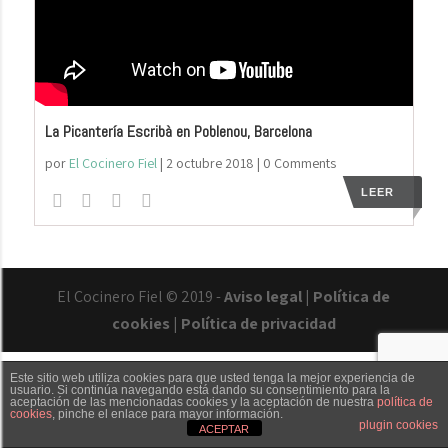
La Picantería Escribà en Poblenou, Barcelona
por
El Cocinero Fiel
|
2 octubre 2018
| 0 Comments
LEER
El Cocinero Fiel © 2019 -
Aviso legal
|
Política de
cookies
|
Política de privacidad
Este sitio web utiliza cookies para que usted tenga la mejor experiencia de
usuario. Si continúa navegando está dando su consentimiento para la
aceptación de las mencionadas cookies y la aceptación de nuestra
política de
cookies
, pinche el enlace para mayor información.
Txaber Allué
Redes sociales
Contacto
plugin cookies
ACEPTAR