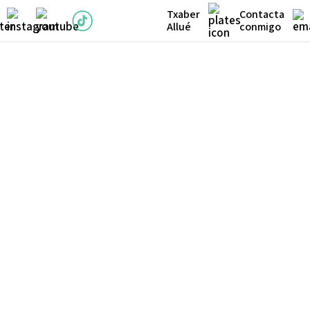
Txaber
Contacta
Allué
conmigo