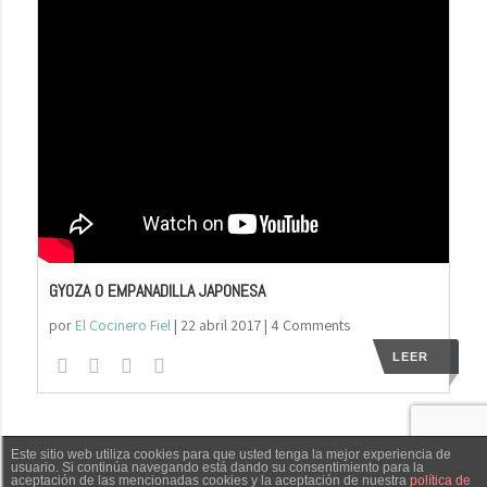
GYOZA O EMPANADILLA JAPONESA
por
El Cocinero Fiel
|
22 abril 2017
| 4 Comments
LEER
Este sitio web utiliza cookies para que usted tenga la mejor experiencia de
El Cocinero Fiel © 2019 -
Aviso legal
|
Política de
usuario. Si continúa navegando está dando su consentimiento para la
aceptación de las mencionadas cookies y la aceptación de nuestra
política de