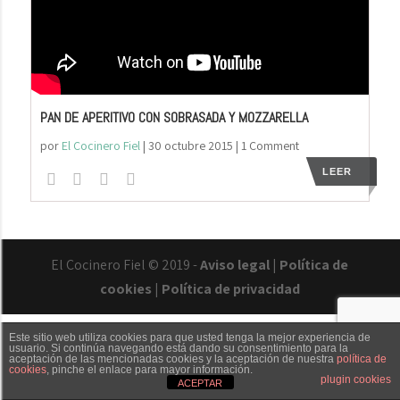
PAN DE APERITIVO CON SOBRASADA Y MOZZARELLA
por
El Cocinero Fiel
|
30 octubre 2015
| 1 Comment
LEER
El Cocinero Fiel © 2019 -
Aviso legal
|
Política de
cookies
|
Política de privacidad
Este sitio web utiliza cookies para que usted tenga la mejor experiencia de
usuario. Si continúa navegando está dando su consentimiento para la
aceptación de las mencionadas cookies y la aceptación de nuestra
política de
cookies
, pinche el enlace para mayor información.
Txaber Allué
Redes sociales
Contacto
plugin cookies
ACEPTAR