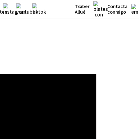
Txaber
Contacta
Allué
conmigo