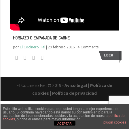
HORNAZO O EMPANADA DE CARNE
por
El Cocinero Fiel
|
29 febrero 2016
| 4 Comments
LEER
El Cocinero Fiel © 2019 -
Aviso legal
|
Política de
cookies
|
Política de privacidad
Este sitio web utiliza cookies para que usted tenga la mejor experiencia de
usuario. Si continúa navegando está dando su consentimiento para la
aceptación de las mencionadas cookies y la aceptación de nuestra
política de
cookies
, pinche el enlace para mayor información.
Txaber Allué
Redes sociales
Contacto
plugin cookies
ACEPTAR