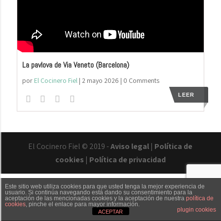
La pavlova de Via Veneto (Barcelona)
por
El Cocinero Fiel
|
2 mayo 2026
| 0 Comments
LEER
El Cocinero Fiel © 2019 -
Aviso legal
|
Política de
cookies
|
Política de privacidad
Este sitio web utiliza cookies para que usted tenga la mejor experiencia de
usuario. Si continúa navegando está dando su consentimiento para la
aceptación de las mencionadas cookies y la aceptación de nuestra
política de
cookies
, pinche el enlace para mayor información.
Txaber Allué
Redes sociales
Contacto
plugin cookies
ACEPTAR