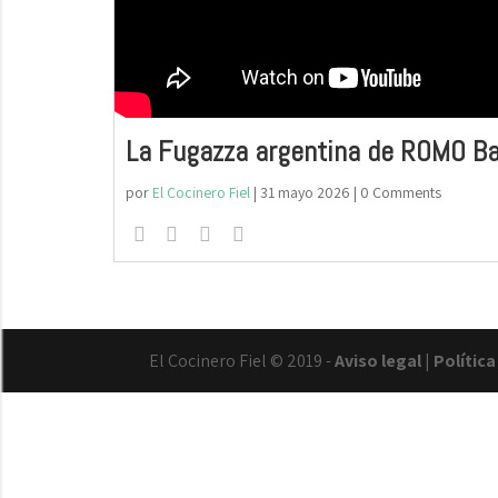
La Fugazza argentina de ROMO B
por
El Cocinero Fiel
|
31 mayo 2026
| 0 Comments
El Cocinero Fiel © 2019 -
Aviso legal
|
Polític