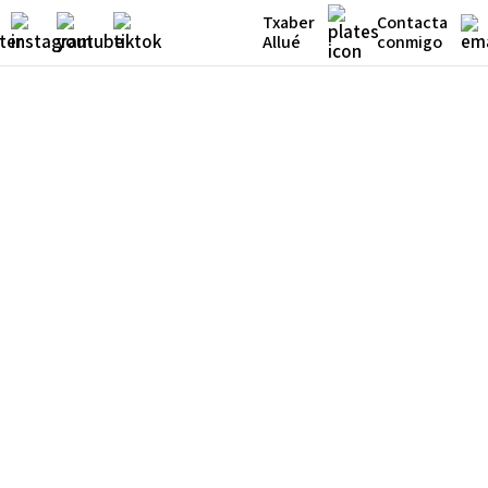
Txaber
Contacta
Allué
conmigo