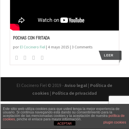
POCHAS CON FRITADA
por
El Cocinero Fiel
|
4 mayo 2015
| 3 Comments
LEER
El Cocinero Fiel © 2019 -
Aviso legal
|
Política de
cookies
|
Política de privacidad
Este sitio web utiliza cookies para que usted tenga la mejor experiencia de
usuario. Si continúa navegando está dando su consentimiento para la
aceptación de las mencionadas cookies y la aceptación de nuestra
política de
cookies
, pinche el enlace para mayor información.
Txaber Allué
Redes sociales
Contacto
plugin cookies
ACEPTAR