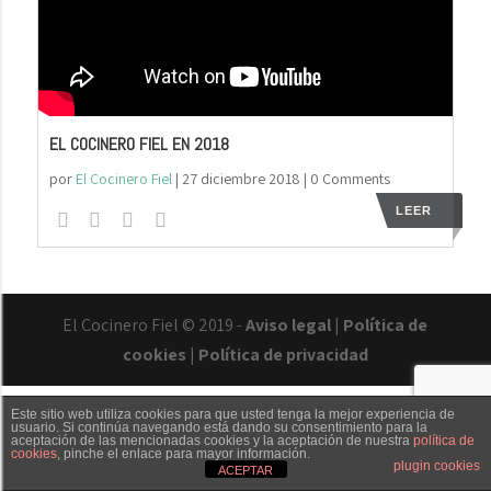
EL COCINERO FIEL EN 2018
por
El Cocinero Fiel
|
27 diciembre 2018
| 0 Comments
LEER
El Cocinero Fiel © 2019 -
Aviso legal
|
Política de
cookies
|
Política de privacidad
Este sitio web utiliza cookies para que usted tenga la mejor experiencia de
usuario. Si continúa navegando está dando su consentimiento para la
aceptación de las mencionadas cookies y la aceptación de nuestra
política de
cookies
, pinche el enlace para mayor información.
Txaber Allué
Redes sociales
Contacto
plugin cookies
ACEPTAR