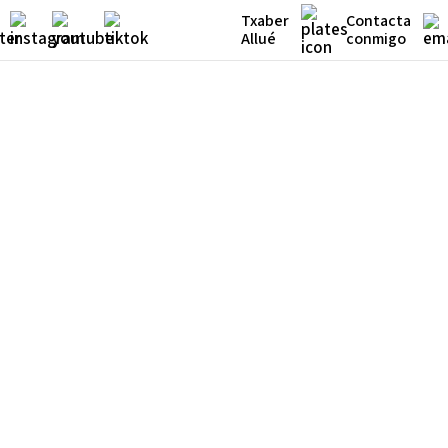
Txaber
Contacta
Allué
conmigo