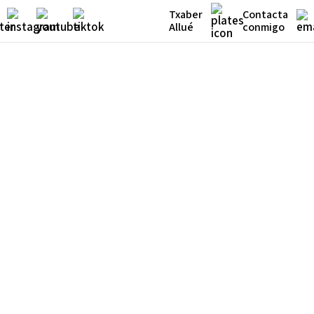
Txaber
Contacta
Allué
conmigo